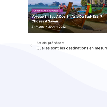
Conseils Aux Voyageurs
Voyage En Sac À Dos En Asie Du Sud-Est : 7
Choses À Savoir
By Margo
/ 29 Avril 2022
Navigation
Article précédent
Quelles sont les destinations en mesur
de
l’article