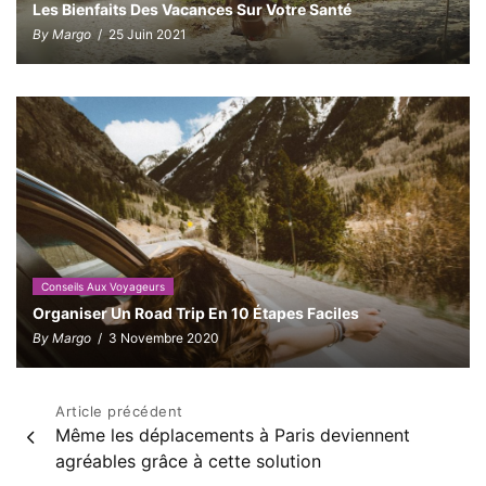
Les Bienfaits Des Vacances Sur Votre Santé
By Margo
/ 25 Juin 2021
Conseils Aux Voyageurs
Organiser Un Road Trip En 10 Étapes Faciles
By Margo
/ 3 Novembre 2020
Navigation
Article précédent
Même les déplacements à Paris deviennent
de
agréables grâce à cette solution